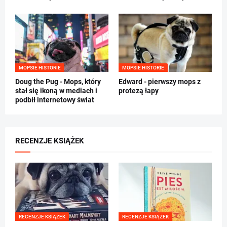
MOPSIE HISTORIE
MOPSIE HISTORIE
Doug the Pug - Mops, który
Edward - pierwszy mops z
stał się ikoną w mediach i
protezą łapy
podbił internetowy świat
RECENZJE KSIĄŻEK
RECENZJE KSIĄŻEK
RECENZJE KSIĄŻEK