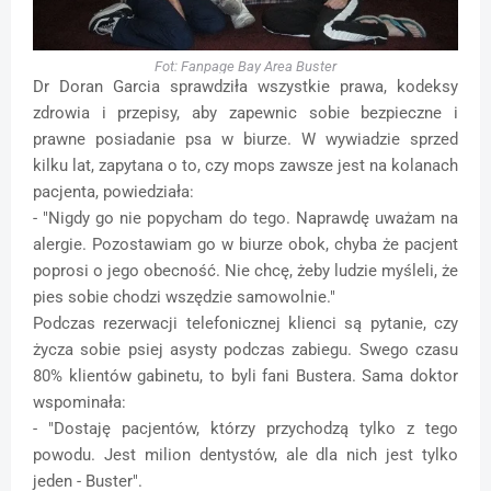
Fot: Fanpage Bay Area Buster
Dr Doran Garcia sprawdziła wszystkie prawa, kodeksy
zdrowia i przepisy, aby zapewnic sobie bezpieczne i
prawne posiadanie psa w biurze. W wywiadzie sprzed
kilku lat, zapytana o to, czy mops zawsze jest na kolanach
pacjenta, powiedziała:
- "Nigdy go nie popycham do tego. Naprawdę uważam na
alergie. Pozostawiam go w biurze obok, chyba że pacjent
poprosi o jego obecność. Nie chcę, żeby ludzie myśleli, że
pies sobie chodzi wszędzie samowolnie."
Podczas rezerwacji telefonicznej klienci są pytanie, czy
życza sobie psiej asysty podczas zabiegu. Swego czasu
80% klientów gabinetu, to byli fani Bustera. Sama doktor
wspominała:
- "Dostaję pacjentów, którzy przychodzą tylko z tego
powodu. Jest milion dentystów, ale dla nich jest tylko
jeden - Buster".