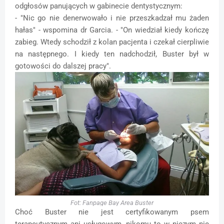
odgłosów panujących w gabinecie dentystycznym:
- "Nic go nie denerwowało i nie przeszkadzał mu żaden
hałas" - wspomina dr Garcia. - "On wiedział kiedy kończę
zabieg. Wtedy schodził z kolan pacjenta i czekał cierpliwie
na następnego. I kiedy ten nadchodził, Buster był w
gotowości do dalszej pracy".
Fot: Fanpage Bay Area Buster
Choć Buster nie jest certyfikowanym psem
terapeutycznym ani usługowym, nikomu to w niczym nie