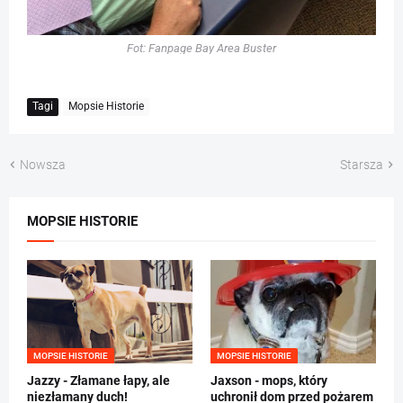
Fot: Fanpage Bay Area Buster
Tagi
Mopsie Historie
Nowsza
Starsza
MOPSIE HISTORIE
MOPSIE HISTORIE
MOPSIE HISTORIE
Jazzy - Złamane łapy, ale
Jaxson - mops, który
niezłamany duch!
uchronił dom przed pożarem