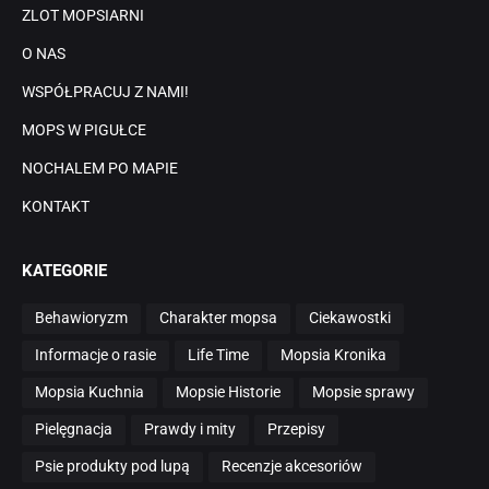
ZLOT MOPSIARNI
O NAS
WSPÓŁPRACUJ Z NAMI!
MOPS W PIGUŁCE
NOCHALEM PO MAPIE
KONTAKT
KATEGORIE
Behawioryzm
Charakter mopsa
Ciekawostki
Informacje o rasie
Life Time
Mopsia Kronika
Mopsia Kuchnia
Mopsie Historie
Mopsie sprawy
Pielęgnacja
Prawdy i mity
Przepisy
Psie produkty pod lupą
Recenzje akcesoriów