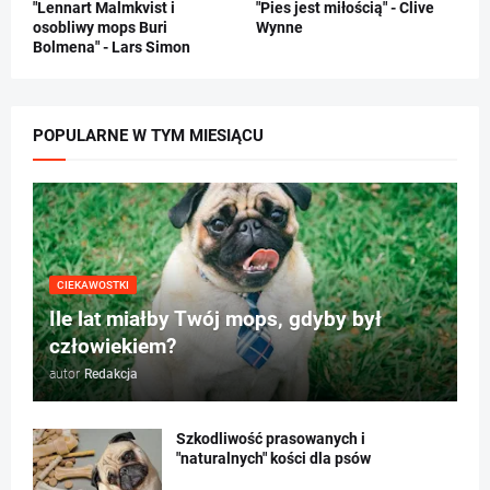
"Lennart Malmkvist i
"Pies jest miłością" - Clive
osobliwy mops Buri
Wynne
Bolmena" - Lars Simon
POPULARNE W TYM MIESIĄCU
CIEKAWOSTKI
Ile lat miałby Twój mops, gdyby był
człowiekiem?
autor
Redakcja
Szkodliwość prasowanych i
"naturalnych" kości dla psów