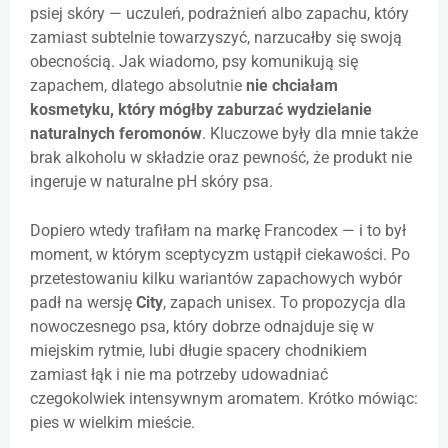
psiej skóry — uczuleń, podrażnień albo zapachu, który
zamiast subtelnie towarzyszyć, narzucałby się swoją
obecnością. Jak wiadomo, psy komunikują się
zapachem, dlatego absolutnie
nie chciałam
kosmetyku, który mógłby zaburzać wydzielanie
naturalnych feromonów
. Kluczowe były dla mnie także
brak alkoholu w składzie oraz pewność, że produkt nie
ingeruje w naturalne pH skóry psa.
Dopiero wtedy trafiłam na markę
Francodex
— i to był
moment, w którym sceptycyzm ustąpił ciekawości. Po
przetestowaniu kilku wariantów zapachowych wybór
padł na wersję
City
, zapach unisex. To propozycja dla
nowoczesnego psa, który dobrze odnajduje się w
miejskim rytmie, lubi długie spacery chodnikiem
zamiast łąk i nie ma potrzeby udowadniać
czegokolwiek intensywnym aromatem. Krótko mówiąc:
pies w wielkim mieście.