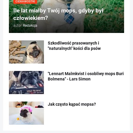
CIEKAWOSTKI
Ile lat miałby Twój mops, gdyby był
człowiekiem?
autor
Redakcja
Szkodliwość prasowanych i
"naturalnych" kości dla psów
"Lennart Malmkvist i osobliwy mops Buri
Bolmena" - Lars Simon
Jak często kąpać mopsa?