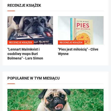
RECENZJE KSIĄŻEK
RECENZJE KSIĄŻEK
RECENZJE KSIĄŻEK
"Lennart Malmkvist i
"Pies jest miłością" - Clive
osobliwy mops Buri
Wynne
Bolmena" - Lars Simon
POPULARNE W TYM MIESIĄCU