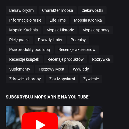
Behawioryzm
Charakter mopsa
Ciekawostki
Informacje o rasie
Life Time
Mopsia Kronika
Mopsia Kuchnia
Mopsie Historie
Mopsie sprawy
Pielęgnacja
Prawdy i mity
Przepisy
Psie produkty pod lupą
Recenzje akcesoriów
Recenzje książek
Recenzje produktów
Rozrywka
Suplementy
Tęczowy Most
Wywiady
Zdrowie i choroby
Zlot Mopsiarni
Żywienie
SUBSKRYBUJ MOPSIARNIĘ NA YOU TUBE!