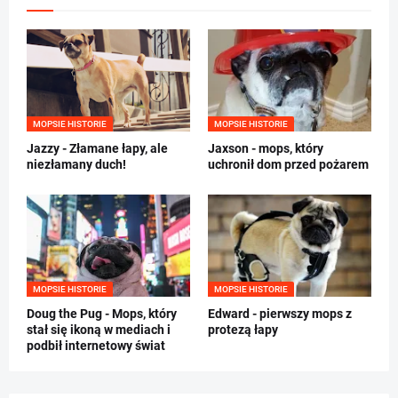
MOPSIE HISTORIE
MOPSIE HISTORIE
Jazzy - Złamane łapy, ale
Jaxson - mops, który
niezłamany duch!
uchronił dom przed pożarem
MOPSIE HISTORIE
MOPSIE HISTORIE
Doug the Pug - Mops, który
Edward - pierwszy mops z
stał się ikoną w mediach i
protezą łapy
podbił internetowy świat