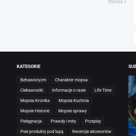
Starsza
KATEGORIE
SU
Behawioryzm
Charakter mopsa
Ciekawostki
Informacje o rasie
Life Time
Mopsia Kronika
Mopsia Kuchnia
Mopsie Historie
Mopsie sprawy
Pielęgnacja
Prawdy i mity
Przepisy
Psie produkty pod lupą
Recenzje akcesoriów