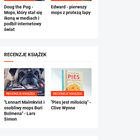
Doug the Pug -
Edward - pierwszy
Mops, który stał się
mops z protezą łapy
ikoną w mediach i
podbił internetowy
świat
RECENZJE KSIĄŻEK
RECENZJE KSIĄŻEK
RECENZJE KSIĄŻEK
"Lennart Malmkvist i
"Pies jest miłością" -
osobliwy mops Buri
Clive Wynne
Bolmena" - Lars
Simon