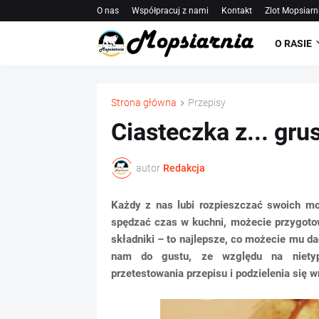
O nas
Współpracuj z nami
Kontakt
Zlot Mopsiarn
O RASIE
Strona główna
Przepisy
Ciasteczka z... gru
autor
Redakcja
Każdy z nas lubi rozpieszczać swoich mo
spędzać czas w kuchni, możecie przygoto
składniki – to najlepsze, co możecie mu da
nam do gustu, ze względu na nietyp
przetestowania przepisu i podzielenia si