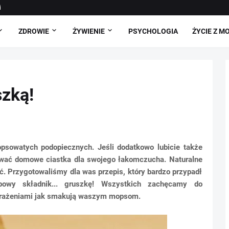
i
ZDROWIE
ŻYWIENIE
PSYCHOLOGIA
ŻYCIE Z M
szką!
psowatych podopiecznych. Jeśli dodatkowo lubicie także
wać domowe ciastka dla swojego łakomczucha. Naturalne
ć. Przygotowaliśmy dla was przepis, który bardzo przypadł
owy składnik... gruszkę! Wszystkich zachęcamy do
ę wrażeniami jak smakują waszym mopsom.