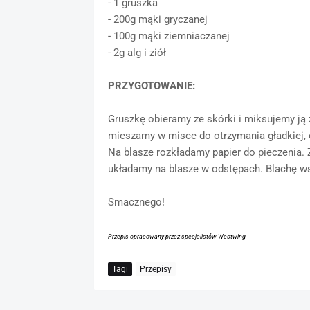
- 1 gruszka
- 200g mąki gryczanej
- 100g mąki ziemniaczanej
- 2g alg i ziół
PRZYGOTOWANIE:
Gruszkę obieramy ze skórki i miksujemy ją 
mieszamy w misce do otrzymania gładkiej, 
Na blasze rozkładamy papier do pieczenia. 
układamy na blasze w odstępach. Blachę ws
Smacznego!
Przepis opracowany przez specjalistów Westwing
Tagi
Przepisy