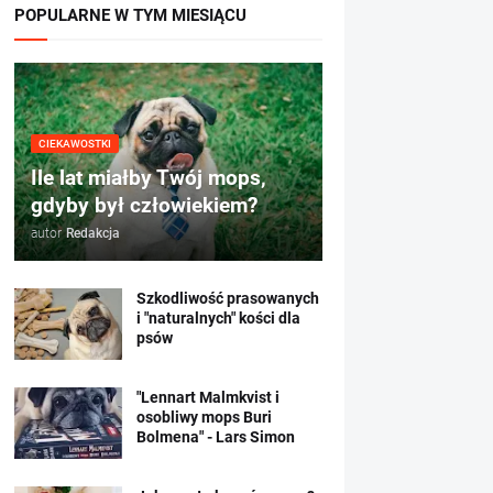
POPULARNE W TYM MIESIĄCU
CIEKAWOSTKI
Ile lat miałby Twój mops,
gdyby był człowiekiem?
autor
Redakcja
Szkodliwość prasowanych
i "naturalnych" kości dla
psów
"Lennart Malmkvist i
osobliwy mops Buri
Bolmena" - Lars Simon