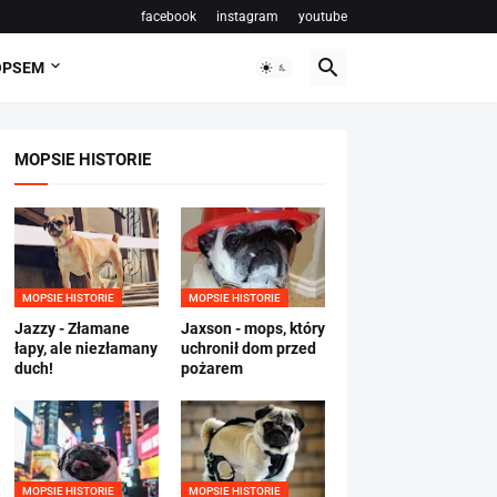
facebook
instagram
youtube
OPSEM
MOPSIE HISTORIE
MOPSIE HISTORIE
MOPSIE HISTORIE
Jazzy - Złamane
Jaxson - mops, który
łapy, ale niezłamany
uchronił dom przed
duch!
pożarem
MOPSIE HISTORIE
MOPSIE HISTORIE