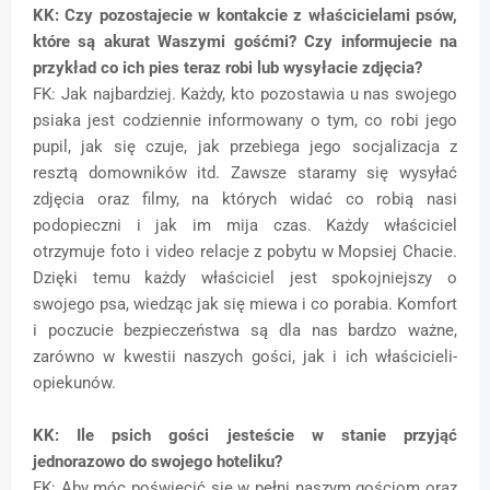
KK: Czy pozostajecie w kontakcie z właścicielami psów,
które są akurat Waszymi gośćmi? Czy informujecie na
przykład co ich pies teraz robi lub wysyłacie zdjęcia?
FK: Jak najbardziej. Każdy, kto pozostawia u nas swojego
psiaka jest codziennie informowany o tym, co robi jego
pupil, jak się czuje, jak przebiega jego socjalizacja z
resztą domowników itd. Zawsze staramy się wysyłać
zdjęcia oraz filmy, na których widać co robią nasi
podopieczni i jak im mija czas. Każdy właściciel
otrzymuje foto i video relacje z pobytu w Mopsiej Chacie.
Dzięki temu każdy właściciel jest spokojniejszy o
swojego psa, wiedząc jak się miewa i co porabia. Komfort
i poczucie bezpieczeństwa są dla nas bardzo ważne,
zarówno w kwestii naszych gości, jak i ich właścicieli-
opiekunów.
KK: Ile psich gości jesteście w stanie przyjąć
jednorazowo do swojego hoteliku?
FK: Aby móc poświęcić się w pełni naszym gościom oraz