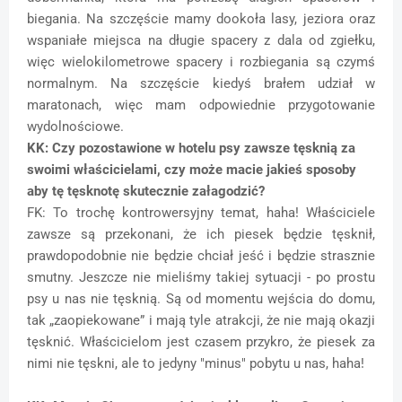
biegania. Na szczęście mamy dookoła lasy, jeziora oraz
wspaniałe miejsca na długie spacery z dala od zgiełku,
więc wielokilometrowe spacery i rozbiegania są czymś
normalnym. Na szczęście kiedyś brałem udział w
maratonach, więc mam odpowiednie przygotowanie
wydolnościowe.
KK: Czy pozostawione w hotelu psy zawsze tęsknią za
swoimi właścicielami, czy może macie jakieś sposoby
aby tę tęsknotę skutecznie załagodzić?
FK: To trochę kontrowersyjny temat, haha! Właściciele
zawsze są przekonani, że ich piesek będzie tęsknił,
prawdopodobnie nie będzie chciał jeść i będzie strasznie
smutny. Jeszcze nie mieliśmy takiej sytuacji - po prostu
psy u nas nie tęsknią. Są od momentu wejścia do domu,
tak „zaopiekowane” i mają tyle atrakcji, że nie mają okazji
tęsknić. Właścicielom jest czasem przykro, że piesek za
nimi nie tęskni, ale to jedyny "minus" pobytu u nas, haha!