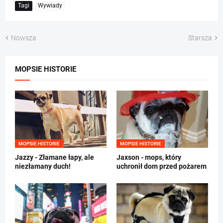
Tagi
Wywiady
Nowsza
Starsza
MOPSIE HISTORIE
MOPSIE HISTORIE
MOPSIE HISTORIE
Jazzy - Złamane łapy, ale
Jaxson - mops, który
niezłamany duch!
uchronił dom przed pożarem