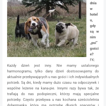
dnia
w
hotel
u,
gdy
są w
nim
„psi”
gości
e?
FK:
Każdy dzień jest inny. Nie mamy ustalonego
harmonogramu, tylko dany dzień dostosowujemy do
aktualnie przebywających u nas gości i ich indywidualnych
potrzeb. Są dni, kiedy mamy dużo czasu na odpoczynek i
wspólne leżenie na kana-pie. Innymi razy bywa tak, że
trafiają do nas podopieczni, którzy mają specjalne
potrzeby. Często przebywa u nas kochana sześcioletnia
dobermanka, która ma potrzebę długich spacerów i