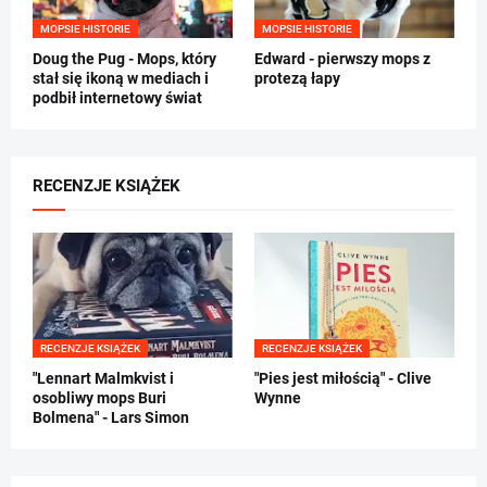
MOPSIE HISTORIE
MOPSIE HISTORIE
Doug the Pug - Mops, który
Edward - pierwszy mops z
stał się ikoną w mediach i
protezą łapy
podbił internetowy świat
RECENZJE KSIĄŻEK
RECENZJE KSIĄŻEK
RECENZJE KSIĄŻEK
"Lennart Malmkvist i
"Pies jest miłością" - Clive
osobliwy mops Buri
Wynne
Bolmena" - Lars Simon