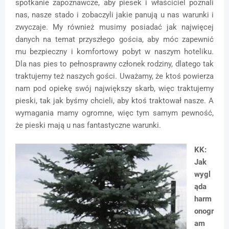
spotkanie zapoznawcze, aby piesek i właściciel poznali
nas, nasze stado i zobaczyli jakie panują u nas warunki i
zwyczaje. My również musimy posiadać jak najwięcej
danych na temat przyszłego gościa, aby móc zapewnić
mu bezpieczny i komfortowy pobyt w naszym hoteliku.
Dla nas pies to pełnosprawny członek rodziny, dlatego tak
traktujemy też naszych gości. Uważamy, że ktoś powierza
nam pod opiekę swój największy skarb, więc traktujemy
pieski, tak jak byśmy chcieli, aby ktoś traktował nasze. A
wymagania mamy ogromne, więc tym samym pewność,
że pieski mają u nas fantastyczne warunki.
KK:
Jak
wygl
ąda
harm
onogr
am