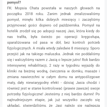
pomysł?
FK: Mopsia Chata powstała w naszych głowach na
początku 2018 roku. Zanim jednak zrealizowaliśmy
pomysł, minęło kilka dobrych miesięcy i zaczęliśmy
przyjmować gości dopiero od października. Pomysł na
hotelik zrodził się po adopcji naszej Jasi, która kiedy do
nas trafiła, była świeżo po operacji kręgosłupa,
sparaliżowana od pasa w dół, bez kontroli potrzeb
fizjologicznych. A miała wtedy zaledwie 8 miesięcy. Sporo
przejść jak na takiego maluszka. Jednak nie poddaliśmy
się i walczyliśmy razem z Jasią o lepsze jutro! Rok bardzo
intensywnej rehabilitacji, 2 razy w tygodniu wyjazdy do
kliniki na bieżnię wodną, ćwiczenia w domku, masaże i
zmiana nawierzchni w całym domu na antypoślizgowe
maty, dały niewiarygodny efekt - dzisiaj Jasia chodzi i
również jest w stanie kontrolować (prawie zawsze) swoje
potrzeby fizjologiczne! Jesteśmy z niej bardzo dumni! Po
najtrudniejszym etapie, jak już wszystko zaczęło się
układać, stwierdziliśmy, że Jasi należy się najlepsza