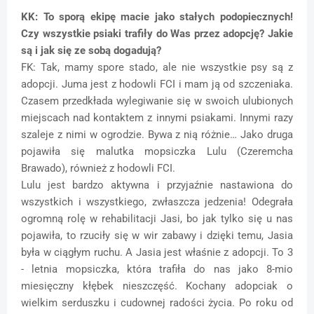
KK: To sporą ekipę macie jako stałych podopiecznych!
Czy wszystkie psiaki trafiły do Was przez adopcję? Jakie
są i jak się ze sobą dogadują?
FK: Tak, mamy spore stado, ale nie wszystkie psy są z
adopcji. Juma jest z hodowli FCI i mam ją od szczeniaka.
Czasem przedkłada wylegiwanie się w swoich ulubionych
miejscach nad kontaktem z innymi psiakami. Innymi razy
szaleje z nimi w ogrodzie. Bywa z nią różnie… Jako druga
pojawiła się malutka mopsiczka Lulu (Czeremcha
Brawado), również z hodowli FCI.
Lulu jest bardzo aktywna i przyjaźnie nastawiona do
wszystkich i wszystkiego, zwłaszcza jedzenia! Odegrała
ogromną rolę w rehabilitacji Jasi, bo jak tylko się u nas
pojawiła, to rzuciły się w wir zabawy i dzięki temu, Jasia
była w ciągłym ruchu. A Jasia jest właśnie z adopcji. To 3
- letnia mopsiczka, która trafiła do nas jako 8-mio
miesięczny kłębek nieszczęść. Kochany adopciak o
wielkim serduszku i cudownej radości życia. Po roku od