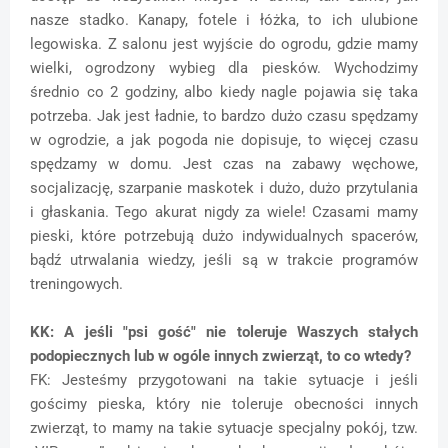
nasze stadko. Kanapy, fotele i łóżka, to ich ulubione
legowiska. Z salonu jest wyjście do ogrodu, gdzie mamy
wielki, ogrodzony wybieg dla piesków. Wychodzimy
średnio co 2 godziny, albo kiedy nagle pojawia się taka
potrzeba. Jak jest ładnie, to bardzo dużo czasu spędzamy
w ogrodzie, a jak pogoda nie dopisuje, to więcej czasu
spędzamy w domu. Jest czas na zabawy węchowe,
socjalizację, szarpanie maskotek i dużo, dużo przytulania
i głaskania. Tego akurat nigdy za wiele! Czasami mamy
pieski, które potrzebują dużo indywidualnych spacerów,
bądź utrwalania wiedzy, jeśli są w trakcie programów
treningowych.
KK: A jeśli "psi gość" nie toleruje Waszych stałych
podopiecznych lub w ogóle innych zwierząt, to co wtedy?
FK: Jesteśmy przygotowani na takie sytuacje i jeśli
gościmy pieska, który nie toleruje obecności innych
zwierząt, to mamy na takie sytuacje specjalny pokój, tzw.