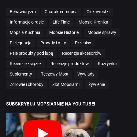
Behawioryzm
Charakter mopsa
Ciekawostki
Informacje o rasie
Life Time
Mopsia Kronika
Mopsia Kuchnia
Mopsie Historie
Mopsie sprawy
Pielęgnacja
Prawdy i mity
Przepisy
Psie produkty pod lupą
Recenzje akcesoriów
Recenzje książek
Recenzje produktów
Rozrywka
Suplementy
Tęczowy Most
Wywiady
Zdrowie i choroby
Zlot Mopsiarni
Żywienie
SUBSKRYBUJ MOPSIARNIĘ NA YOU TUBE!