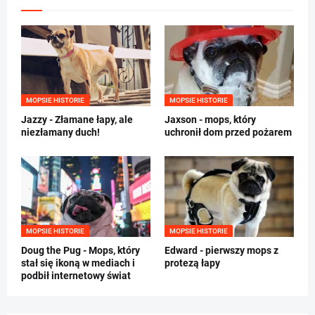
MOPSIE HISTORIE
MOPSIE HISTORIE
Jazzy - Złamane łapy, ale
Jaxson - mops, który
niezłamany duch!
uchronił dom przed pożarem
MOPSIE HISTORIE
MOPSIE HISTORIE
Doug the Pug - Mops, który
Edward - pierwszy mops z
stał się ikoną w mediach i
protezą łapy
podbił internetowy świat