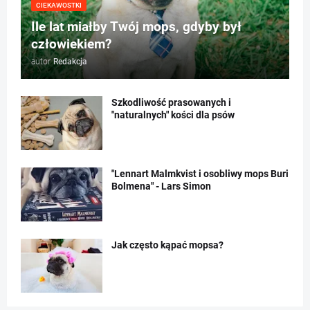
CIEKAWOSTKI
Ile lat miałby Twój mops, gdyby był
człowiekiem?
autor
Redakcja
Szkodliwość prasowanych i
"naturalnych" kości dla psów
"Lennart Malmkvist i osobliwy mops Buri
Bolmena" - Lars Simon
Jak często kąpać mopsa?