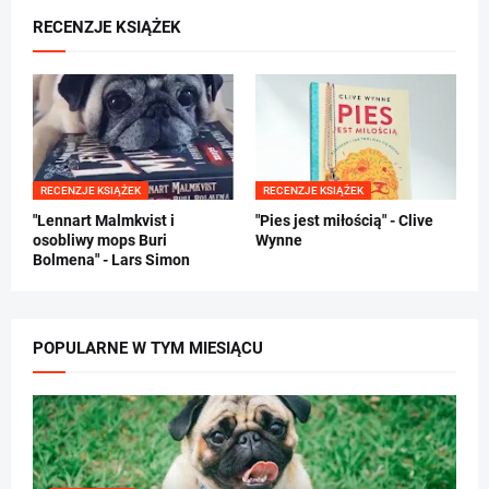
RECENZJE KSIĄŻEK
RECENZJE KSIĄŻEK
RECENZJE KSIĄŻEK
"Lennart Malmkvist i
"Pies jest miłością" - Clive
osobliwy mops Buri
Wynne
Bolmena" - Lars Simon
POPULARNE W TYM MIESIĄCU