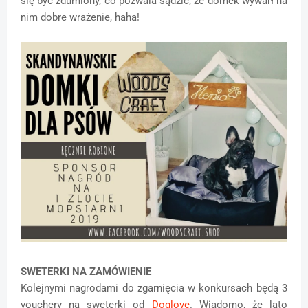
się być zdumiony, co pozwala sądzić, że domek wywarł na
nim dobre wrażenie, haha!
SWETERKI NA ZAMÓWIENIE
Kolejnymi nagrodami do zgarnięcia w konkursach będą 3
vouchery na sweterki od
Doglove
. Wiadomo, że lato